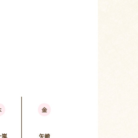
木
金
十嵐
矢崎