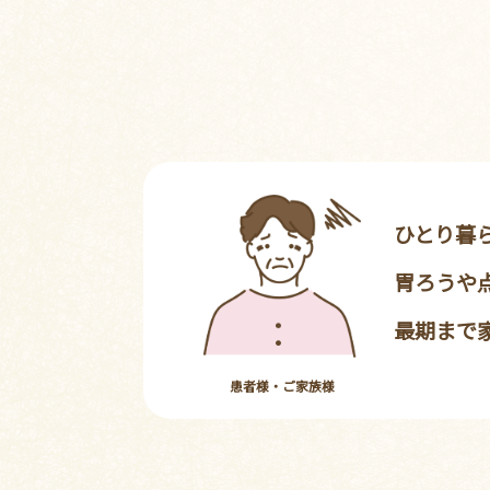
ひとり暮
胃ろうや
最期まで
患者様・ご家族様