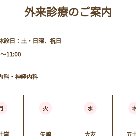
外来診療のご案内
休診日：土・日曜、祝日
0～11:00
内科・神経内科
月
火
水
十嵐
矢崎
大友
五