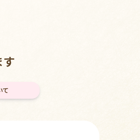
ます
いて