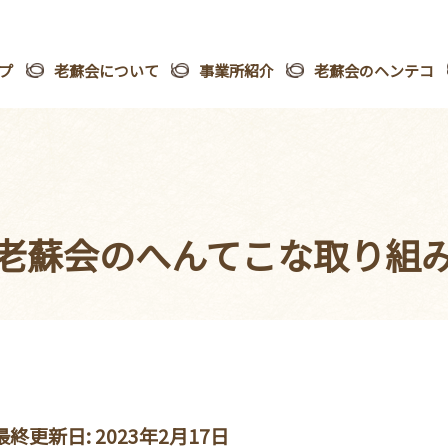
プ
老蘇会について
事業所紹介
老蘇会のヘンテコ
老蘇会の
へんてこな取り組
最終更新日: 2023年2月17日