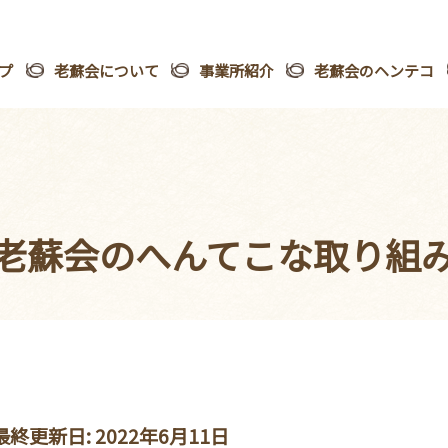
プ
老蘇会について
事業所紹介
老蘇会のヘンテコ
老蘇会の
へんてこな取り組
最終更新日: 2022年6月11日